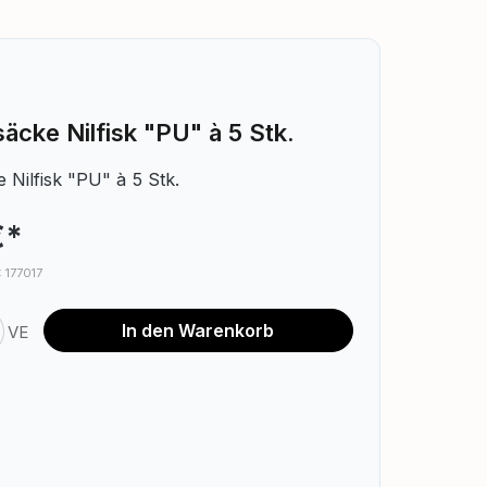
rsäcke Nilfisk "PU" à 5 Stk.
ke Nilfisk "PU" à 5 Stk.
€*
: 177017
nzahl: Gib den gewünschten Wert ein o
In den Warenkorb
VE