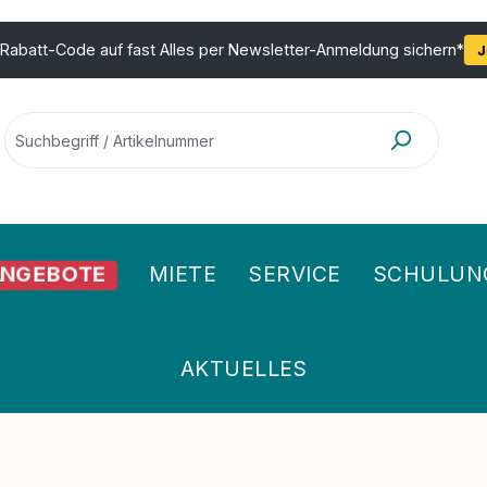
 Rabatt-Code auf fast Alles per Newsletter-Anmeldung sichern*
J
MIETE
SERVICE
SCHULUN
NGEBOTE
AKTUELLES