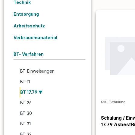
Technik
Entsorgung
Arbeitsschutz
Verbrauchsmaterial
BT- Verfahren
BT-Einweisungen
BT 11
BT 17.79
MKI-Schulung
BT 26
BT 30
Schulung / Ein
BT 31
17.79 AsbestB
Schleifverfah
BT 32