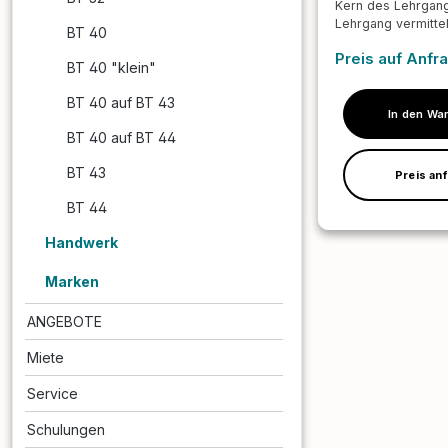
Kern des Lehrgan
Lehrgang vermitte
BT 40
notwendige Wisse
Preis auf Anfr
praktischen Fähigk
BT 40 "klein"
sichere und fachg
Entfernung asbesth
BT 40 auf BT 43
Bitumenkleber mit
In den Wa
emissionsarmen
BT 40 auf BT 44
Schleifverfahrens 
im Detail:Theoreti
BT 43
Preis an
Grundlagen:Detaill
Einführung in das 
BT 44
Schleifverfahren 
Vorteile gegenübe
Handwerk
Entsorgungsmetho
aftliche Grundlage
Marken
Asbestbelastung u
verbundenen
ANGEBOTE
Gesundheitsrisike
Rahmenbedingung
Miete
Vorschriften (TRG
201-012).Praktisch
Service
Anwendung:Masch
: Einweisung in de
Schulungen
Einstellung und di