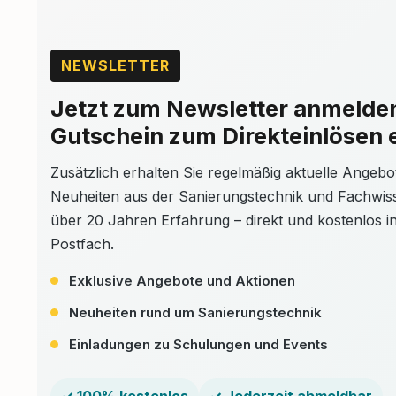
Gesundheitsschutz
der Gesundheitsri
Asbestkontakt.Umw
Reduzierung der
NEWSLETTER
Asbestbelastung i
Umwelt.Rechtssich
Jetzt zum Newsletter anmelde
Einhaltung der ges
Vorschriften.Kurz 
Gutschein zum Direkteinlösen 
Lehrgang qualifizi
für die sichere un
Entfernung von as
Zusätzlich erhalten Sie regelmäßig aktuelle Angebo
Bitumenklebern u
Neuheiten aus der Sanierungstechnik und Fachwis
des emissionsarm
Schleifverfahrens 
über 20 Jahren Erfahrung – direkt und kostenlos in
Postfach.
Exklusive Angebote und Aktionen
Neuheiten rund um Sanierungstechnik
Einladungen zu Schulungen und Events
✓ 100% kostenlos
✓ Jederzeit abmeldbar