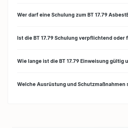
die Teilnehmer in 
asbesthaltige Bit
unter Verwendung 
Wer darf eine Schulung zum BT 17.79 Asbes
Schleifverfahrens 
effizient zu entfer
verfügen über da
Wissen, um die ge
Ist die BT 17.79 Schulung verpflichtend oder
Anforderungen ein
die Gesundheitsris
selbst und andere
minimieren.Beson
Merkmale:Speziali
Wie lange ist die BT 17.79 Einweisung gülti
Bitumenkleber: De
konzentriert sich a
Besonderheiten de
von asbesthaltige
Welche Ausrüstung und Schutzmaßnahmen sin
Bitumenklebern.Fo
Emissionsreduzier
Lehrgang vermittel
das BT 17.79 Verf
Asbestausbreitung
minimiert wird.Pr
praktische Übunge
erlernte Wissen v
ist der Lehrgang w