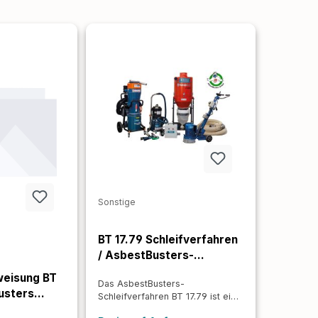
Sonstige
BT 17.79 Schleifverfahren
/ AsbestBusters-
Schleifverfahren
weisung BT
Das AsbestBusters-
usters
Schleifverfahren BT 17.79 ist ein
ren
spezialisiertes, behördlich