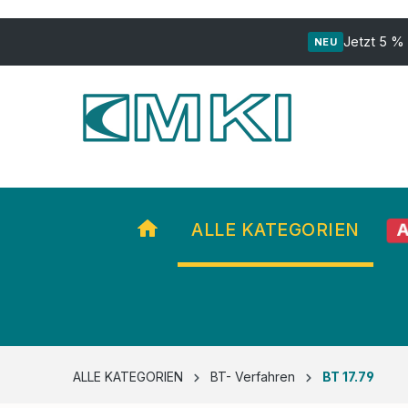
ur Suche springen
Zur Hauptnavigation springen
Jetzt 5 %
NEU
A
ALLE KATEGORIEN
ALLE KATEGORIEN
BT- Verfahren
BT 17.79