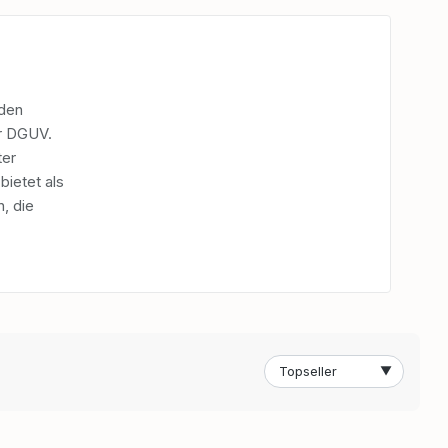
 den
r DGUV.
ter
ietet als
, die
▼