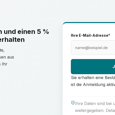
: Minimierung
siken durch
eltschutz:
n der
erheit:
n und einen 5 %
etzlichen
Ihre E-Mail-Adresse*
gesagt: Der
erhalten
ert Fachkräfte
d fachgerechte
besthaltigen
te,
nter Anwendung
sen aus
en
BT 17.79.
 Ihr
J
Sie erhalten eine Best
ist die Anmeldung aktiv
Ihre Daten sind bei 
weitergegeben. Deta