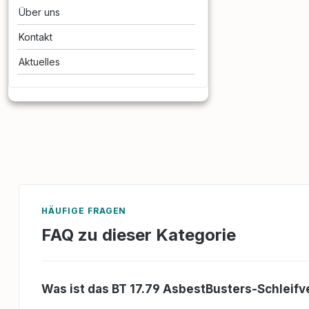
Bedienung der
Über uns
Schleifmaschine.A
Einrichtung eines k
Kontakt
Arbeitsbereichs
(Schwarzbereich) 
Aktuelles
Minimierung der
Asbestbelastung.P
Schutzausrüstung 
und korrekter Umg
erforderlichen
PSA.Schleifvorgan
Durchführung des
Schleifvorgangs un
der
Sicherheitsvorschr
n und Notfälle: Er
Beheben von Stör
HÄUFIGE FRAGEN
Vorgehen in
Notfallsituationen
FAQ zu dieser Kategorie
g: Sachgemäße En
anfallenden asbest
Abfalls gemäß de
Vorschriften.Ziel 
Was ist das BT 17.79 AsbestBusters-Schleifv
Lehrgangs:Nach e
Abschluss des Le