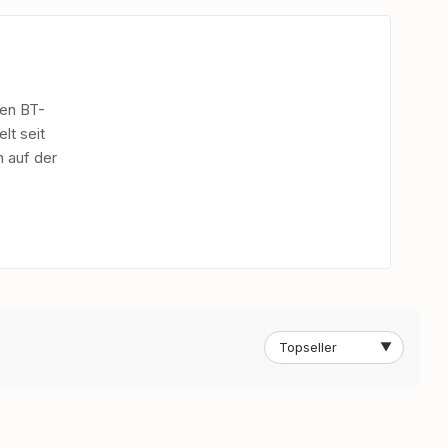
ten BT-
lt seit
 auf der
▼