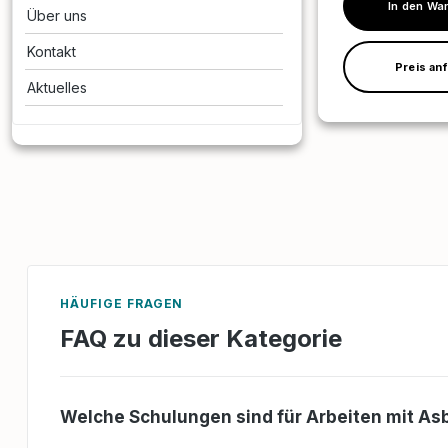
bei der Boden- un
In den Wa
Über uns
Randbearbeitung. Inhalte im
Detail: Theoretische Grundlagen:
Kontakt
Detaillierte Einfüh
Preis an
BT40-Verfahren 
Aktuelles
aktuellen Richtlin
012). Verständnis der
Funktionsweise un
des Verfahrens. Praktische
Anwendung:
Maschinenbedienung: Schrit
Schritt-Anleitung zu
Einrichtung des Ar
und zur Bedienung
Maschinen. Sicherheit: Richtiger
Umgang mit persön
Schutzausrüstung, um Unfälle z
HÄUFIGE FRAGEN
vermeiden. Fehlerbehebung:
Identifizierung u
FAQ zu dieser Kategorie
möglicher Störung
Notfälle. Umweltfreundlichkeit:
Korrekte Entsorgu
anfallendem Abfall. Ziel d
Welche Schulungen sind für Arbeiten mit As
Lehrgangs: Nach Abschluss des
Lehrgangs sind di