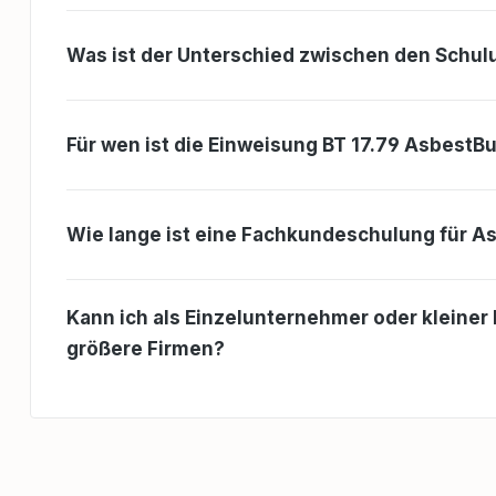
der Lage, das BT40-Verfahren
selbstständig und 
anzuwenden. Sie verfügen über
Was ist der Unterschied zwischen den Schu
das nötige Wissen, um d
Maschine effizien
und mögliche Risi
minimieren. Warum ist der
Für wen ist die Einweisung BT 17.79 AsbestB
Lehrgang wichtig? Sicherheit
Schutz der Mitarbe
Umwelt. Effizienz: Optimale
Nutzung der Masc
Vermeidung von Au
Wie lange ist eine Fachkundeschulung für As
Gesetzliche Vorsch
Einhaltung der akt
Richtlinien (DGUV-
Kann ich als Einzelunternehmer oder kleine
größere Firmen?