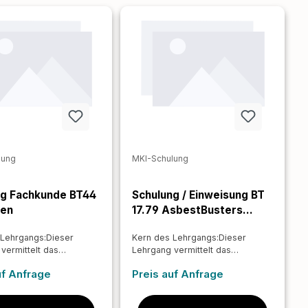
lung
MKI-Schulung
ng Fachkunde BT44
Schulung / Einweisung BT
ren
17.79 AsbestBusters
Schleifverfahren
 Lehrgangs:Dieser
Kern des Lehrgangs:Dieser
vermittelt das
Lehrgang vermittelt das
ge Wissen und die
notwendige Wissen und die
uf Anfrage
Preis auf Anfrage
en Fähigkeiten für die
praktischen Fähigkeiten für die
nd fachgerechte
sichere und fachgerechte
g asbesthaltiger
Entfernung asbesthaltiger