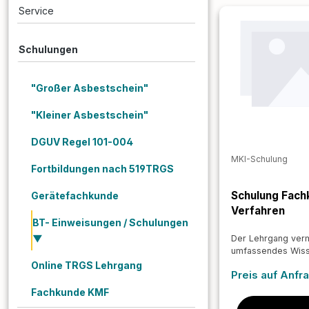
Service
Schulungen
"Großer Asbestschein"
"Kleiner Asbestschein"
DGUV Regel 101-004
MKI-Schulung
Fortbildungen nach 519TRGS
Schulung Fac
Gerätefachkunde
Verfahren
BT- Einweisungen / Schulungen
Der Lehrgang verm
umfassendes Wis
praktische Fähigke
Online TRGS Lehrgang
Preis auf Anfr
sicheren und effi
mit dem emission
Fachkunde KMF
Verfahren BT40, insbesondere