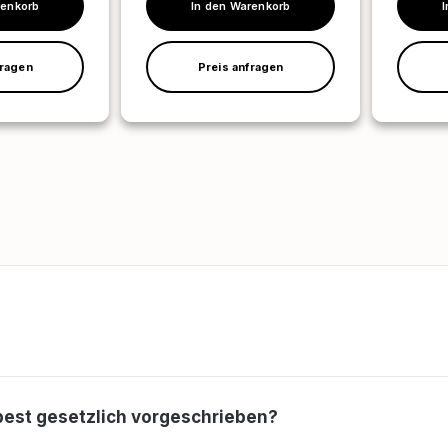
d
Materialien mittels des
Deckenbe
renkorb
In den Warenkorb
emissionsarmen Fräsverfahrens
Ränder mi
BT43.Inhalte im
emission
rung in das
Detail:Theoretische
BT44.Inha
fragen
Preis anfragen
gemäß den
Grundlagen:Detaillierte
Detail:Th
ien (DGUV-I 201-
Einführung in das BT43-Verfahren
Grundlage
und seine Vorteile gegenüber
Einführun
d der Vorteile
anderen
und seine
Entsorgungsmethoden.Wissensch
anderen
aftliche Grundlagen zur
Entsorgu
t-für-
Asbestbelastung und den damit
aftliche 
m Aufbau, zur
verbundenen
Asbestbe
beitsbereichs
Gesundheitsrisiken.Gesetzliche
verbunde
 der
Rahmenbedingungen und
Gesundhei
Vorschriften (TRGS 519, DGUV-I
Rahmenbe
licher
201-012).Praktische
Vorschrif
u
Anwendung:Maschinenbedienung
201-012).
: Einweisung in den Aufbau, die
Anwendun
nd Behebung
Einstellung und die sichere
: Einweis
en und
Bedienung der
Einstellu
Fräsmaschine.Arbeitsbereich:
Bedienun
ng von
Einrichtung eines kontrollierten
Deckenarb
es
Arbeitsbereichs
Einrichtun
best gesetzlich vorgeschrieben?
(Schwarzbereich) zur
Arbeitsbe
e Teilnehmer in
Minimierung der
(Schwarzb