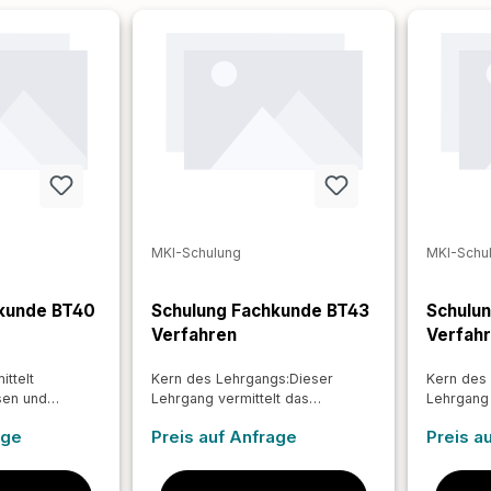
MKI-Schulung
MKI-Schu
hkunde BT40
Schulung Fachkunde BT43
Schulu
Verfahren
Verfah
ittelt
Kern des Lehrgangs:Dieser
Kern des
sen und
Lehrgang vermittelt das
Lehrgang 
iten für den
notwendige Wissen und die
notwendi
age
Preis auf Anfrage
Preis a
zienten Umgang
praktischen Fähigkeiten für die
praktisch
sarmen
sichere und fachgerechte
sichere u
Entfernung asbesthaltiger
Entfernun