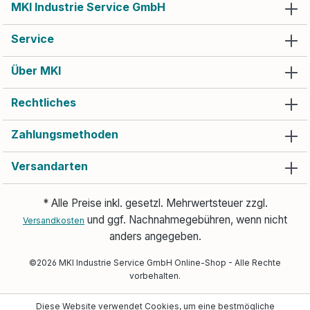
MKI Industrie Service GmbH
individuelles
Sanierungskonzept.Sollten
Sie weitere Fragen oder
Service
Wünsche haben, zögern Sie
bitte nicht, uns zu
kontaktieren.
Über MKI
Rechtliches
Zahlungsmethoden
Versandarten
* Alle Preise inkl. gesetzl. Mehrwertsteuer zzgl.
und ggf. Nachnahmegebühren, wenn nicht
Versandkosten
anders angegeben.
©2026 MKI Industrie Service GmbH Online-Shop - Alle Rechte
vorbehalten.
Diese Website verwendet Cookies, um eine bestmögliche