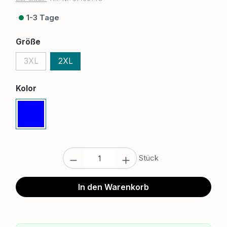
1-3 Tage
Größe
3XL
2XL
Kolor
Produkt Anzahl: Gib den gewünschten W
Stück
In den Warenkorb