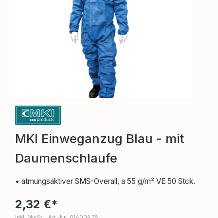
MKI Einweganzug Blau - mit
Daumenschlaufe
• atmungsaktiver SMS-Overall, a 55 g/m² VE 50 Stck.
2,32 €*
inkl. MwSt.
·
Art.-Nr.: 014009.78