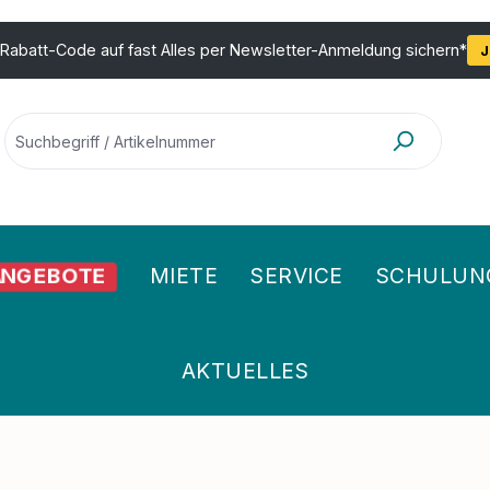
 Rabatt-Code auf fast Alles per Newsletter-Anmeldung sichern*
J
NGEBOTE
MIETE
SERVICE
SCHULUN
AKTUELLES