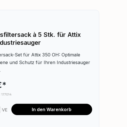
sfiltersack à 5 Stk. für Attix
dustriesauger
tersack-Set für Attix 350 OH: Optimale
iene und Schutz für Ihren Industriesauger
.
€*
.: 177014
nzahl: Gib den gewünschten Wert ein o
In den Warenkorb
VE