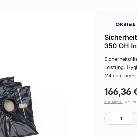
Sicherheit
350 OH In
Sicherheitsfil
Leistung, Hyg
Mit dem 5er-..
166,36 
inkl. MwSt.
·
Art.-Nr
Produkt A