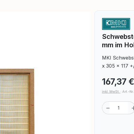
Schwebstof
mm im Ho
MKI Schwebst
x 305 x 117 
167,37 
inkl. MwSt.
·
Art.-Nr
Produkt A