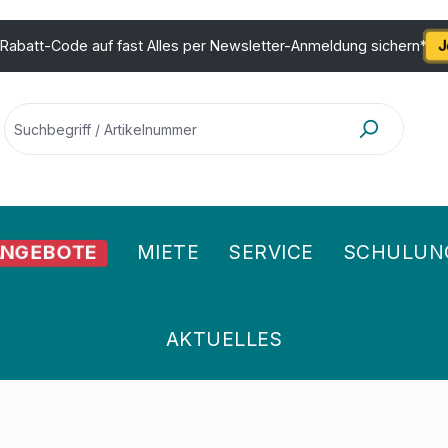
 Rabatt-Code auf fast Alles per Newsletter-Anmeldung sichern*
J
NGEBOTE
MIETE
SERVICE
SCHULUN
AKTUELLES