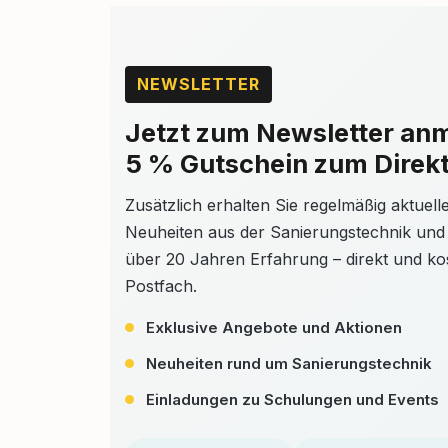
Fachleute in der
Sanierungsbranche.Leistungsm
erkmale: Elektronischer
Sanftanlauf: Schont das Gerät
NEWSLETTER
und verlängert die
Lebensdauer des
Motors.Stufenlose
Jetzt zum Newsletter an
Leistungsregelung: Flexible
5 % Gutschein zum Direkt
Anpassung der Saugleistung an
die jeweiligen
Anforderungen.Betriebsstunden
Zusätzlich erhalten Sie regelmäßig aktuel
zähler: Hilft bei der
Wartungsplanung und
Neuheiten aus der Sanierungstechnik und
Effizienzsteigerung.Filterkontrol
über 20 Jahren Erfahrung – direkt und kos
lanzeige: Gewährleistet
optimale
Postfach.
Filtrationsleistung.Leicht zu
reinigendes HDPE-Gehäuse:
Exklusive Angebote und Aktionen
Robust und
pflegeleicht.Anwendungsbereic
Neuheiten rund um Sanierungstechnik
he: Unterdruckhaltung in
faserkontaminierten
Einladungen zu Schulungen und Events
Schwarzbereichen gemäß
TRGS 519Sanierungsarbeiten
mit Asbest oder künstlichen