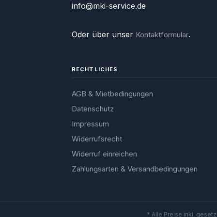
info@mki-service.de
Effizienz bei der Sanierung von
Asbest und anderen
Gefahrstoffen Wert legen.
Oder über unser
.
Kontaktformular
RECHTLICHES
AGB & Mietbedingungen
Datenschutz
Impressum
Widerrufsrecht
Widerruf einreichen
Zahlungsarten & Versandbedingungen
* Alle Preise inkl. geset