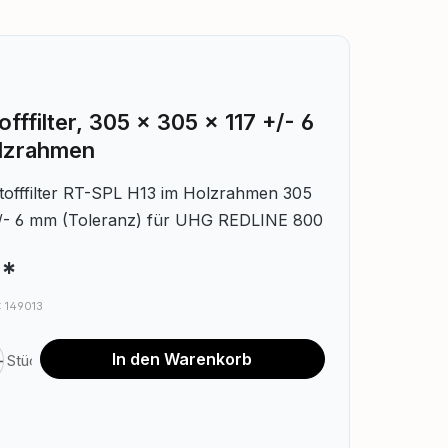
ffilter, 305 x 305 x 117 +/- 6
lzrahmen
offfilter RT-SPL H13 im Holzrahmen 305
+/- 6 mm (Toleranz) für UHG REDLINE 800
€*
.: 149013
nzahl: Gib den gewünschten Wert ein o
In den Warenkorb
Stück