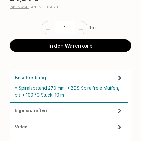
inkl. MwSt.
·
Art.-Nr.: 145023
Produkt Anzahl: Gib den gewünschten W
lfm
In den Warenkorb
Beschreibung
• Spiralabstand 270 mm, • BDS Spiralfreie Muffen,
bis + 100 °C Stück: 10 m
Eigenschaften
Video