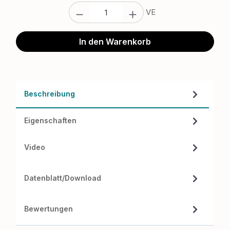
Produkt Anzahl: Gib den gewünschten W
VE
In den Warenkorb
Beschreibung
Eigenschaften
Video
Datenblatt/Download
Bewertungen