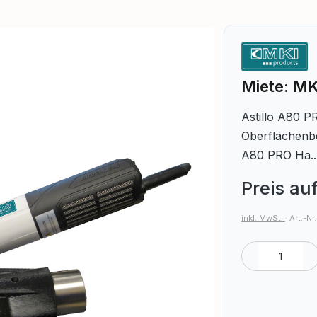
Miete: MK
Astillo A80 P
Oberflächenbe
A80 PRO Ha..
Preis au
inkl. MwSt.
·
Art.-Nr
Produkt A