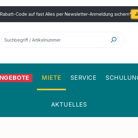
 Rabatt-Code auf fast Alles per Newsletter-Anmeldung sichern*
J
NGEBOTE
MIETE
SERVICE
SCHULUN
AKTUELLES