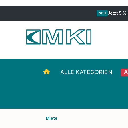
ur Suche springen
Zur Hauptnavigation springen
Jetzt 5 %
NEU
A
ALLE KATEGORIEN
Miete