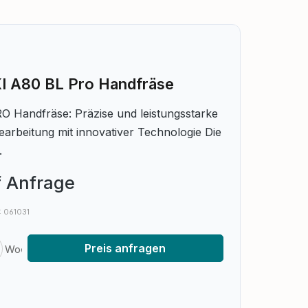
I A80 BL Pro Handfräse
RO Handfräse: Präzise und leistungsstarke
arbeitung mit innovativer Technologie Die
.
f Anfrage
.: 061031
nzahl: Gib den gewünschten Wert ein o
Preis anfragen
Woche